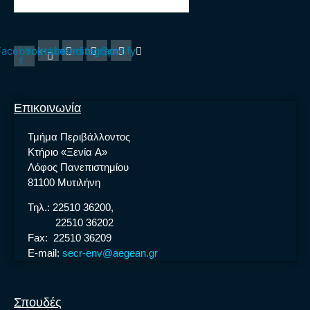
Facebook-
Youtube
Linkedin
Instagram
Spotify
f
Επικοινωνία
Τμήμα Περιβάλλοντος
Κτήριο «Ξενία A»
Λόφος Πανεπιστημίου
81100 Μυτιλήνη
Τηλ.: 22510 36200,
22510 36202
Fax: 22510 36209
E-mail:
secr-env@aegean.gr
Σπουδές