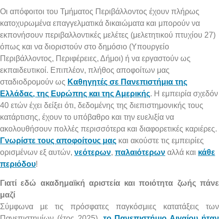
Οι απόφοιτοι του Τμήματος Περιβάλλοντος έχουν πλήρως
κατοχυρωμένα επαγγελματικά δικαιώματα και μπορούν να
εκπονήσουν περιβαλλοντικές μελέτες (μελετητικού πτυχίου 27)
όπως και να διοριστούν στο δημόσιο (Υπουργείο
Περιβάλλοντος, Περιφέρειες, Δήμοι) ή να εργαστούν ως
εκπαιδευτικοί. Επιπλέον, πλήθος αποφοίτων μας
σταδιοδρομούν ως
Καθηγητές σε Πανεπιστήμια της
Ελλάδας, της Ευρώπης και της Αμερικής
. Η εμπειρία σχεδόν
40 ετών έχει δείξει ότι, δεδομένης της διεπιστημονικής τους
κατάρτισης, έχουν το υπόβαθρο και την ευελιξία να
ακολουθήσουν πολλές περισσότερα και διαφορετικές καριέρες.
Γνωρίστε τους αποφοίτους μας
και ακούστε τις εμπειρίες
ορισμένων εξ αυτών,
νεότερων
,
παλαιότερων
αλλά και
κάθε
περιόδου
!
Γιατί εδώ ακαδημαϊκή αριστεία και ποιότητα ζωής πάνε
μαζί
Σύμφωνα με τις πρόσφατες παγκόσμιες κατατάξεις των
Πανεπιστημίων (έτος 2025),
το Πανεπιστήμιο Αιγαίου ήταν