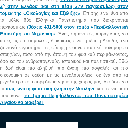
ο
2
στην Ελλάδα (και στη θέση 379 παγκοσμίως) στον
τομέα της «Οικολογίας και Εξέλιξης»
.
Επίσης είναι
ένα από
τα μόλις δύο Ελληνικά Πανεπιστήμια που διακρίνονται
παγκοσμίως
(θέσεις 401-500) στον τομέα «Περιβαλλοντικ
Επιστήμη και Μηχανική»
.
Ένας σημαντικός παράγοντας γι
αυτές τις επιστημονικές διακρίσεις είναι η ίδια η Λέσβος, ένα
ζωντανό εργαστήριο της φύσης με συναρπαστική πολυμορφία
στοιχείων, τόσο από την άποψη του φυσικού περιβάλλοντος,
όσο και του ανθρωπογενούς, ιστορικού και πολιτιστικού. Εδώ
η ζωή είναι πιο αληθινή, πιο άνετη, πιο ασφαλής και πιο
οικονομική σε σχέση με τις μεγαλουπόλεις, σε ένα από τα
μεγαλύτερα και ομορφότερα νησιά της χώρας μας. Ακούστε για
το
πώς είναι η φοιτητική ζωή στην Μυτιλήνη
και τι είναι αυτ
που κάνει
το Τμήμα Περιβάλλοντος του Πανεπιστημίο
Αιγαίου να διαφέρει
!