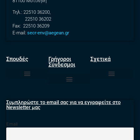
81100 Μυτιλήνη
Τηλ.: 22510 36200,
22510 36202
Fax: 22510 36209
E-mail:
secr-env@aegean.gr
Σπουδές
Γρήγοροι
Σχετικά
Σύνδεσμοι
Προπτυχιακές Σπουδές
Μεταπτυχιακές Σπουδές
Διδακτορικές Σπουδές
Νέα & Ανακοινώσεις
Φοιτητική Ταυτότητα (Πάσο)
Ηλεκτρονική Γραμματεία
Θερινή πρακτική άσκηση
Φοιτητικός Σύλλογος
Συμπληρώστε το email σας για να εγγραφείτε στο
Newsletter μας
Email