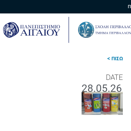
Π
< ΠΙΣΩ
DATE
28.05.26