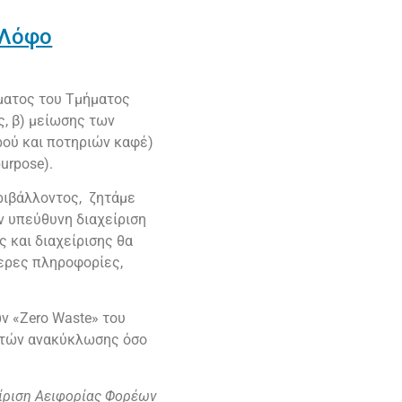
 Λόφο
ματος του Τμήματος
, β) μείωσης των
ρού και ποτηριών καφέ)
purpose).
ριβάλλοντος, ζητάμε
ν υπεύθυνη διαχείριση
 και διαχείρισης θα
τερες πληροφορίες,
ων «Zero Waste» του
ικτών ανακύκλωσης όσο
είριση Αειφορίας Φορέων