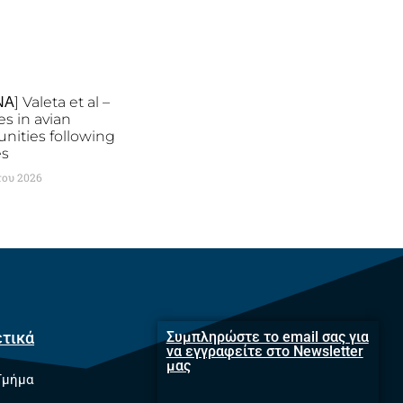
] Valeta et al –
s in avian
ities following
es
του 2026
ετικά
Συμπληρώστε το email σας για
να εγγραφείτε στο Newsletter
μας
Τμήμα